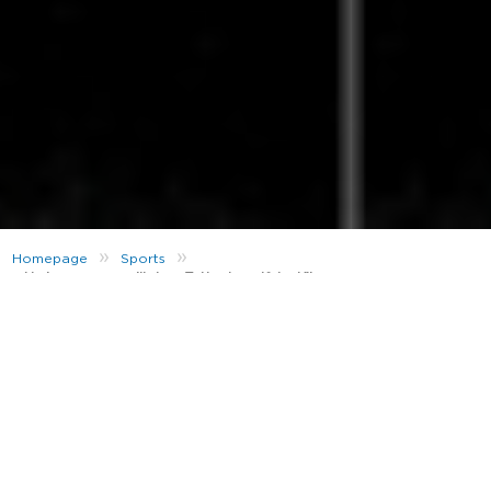
»
»
Homepage
Sports
« Un joueur, un maillot » : Tottenham ’94 – Klinsmann renverse
l’opinion
Notre série « un joueur, un maillot » met en scène une
série de maillots rétro vendue par JD. Nous mettrons
à l’honneur un joueur qui aura marqué la saison qui lui
correspond. Il n’est pas question ici de désigner le
meilleur footballeur de l’équipe mais de valoriser un
joueur, soit car il a été l’un de ses membres
emblématiques, soit simplement car son année a
donné lieu à un évènement marquant ou