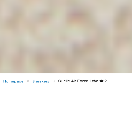
»
»
Quelle Air Force 1 choisir ?
Homepage
Sneakers
Savais-tu qu’ils existent plusieurs versions de la Air
Force 1 ? Légendaire, historique et intemporelle, elle
ne cesse de conquérir le coeur des sneakers addicts.
Depuis ses débuts en 1982, elle s’assure une place
dans le hall of fame des sneakers. Plus de 2000
versions différentes ont vu le jour tout au long de
ses 40 ans d’existence!