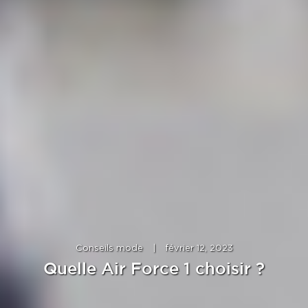
Conseils mode
|
février 12, 2023
Quelle Air Force 1 choisir ?