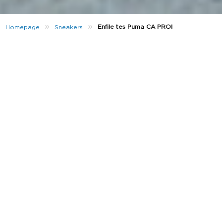
»
»
Enfile tes Puma CA PRO!
Homepage
Sneakers
Quand elle a été dévoilée, pour la première fois,
dans les années 80, la PUMA California était, à
l’origine, dédiée aux courts et aux parquets. Depuis,
elle s’est popularisée et est donc devenue un
classique du streetwear. Maintenant, la Puma CA Pro
vient perpétuer cet héritage, combinant le design
de l’originale à un style moderne pour un look qui
fonctionne. Tout simplement !
Adopté par de grands noms comme Kingsley
Coman, la CA Pro va très vite trouver sa place parmi
les baskets les plus emblématiques de la
marque
. Tu
peux en être sûr!